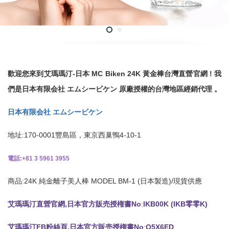
歡迎您來到艾瑪瑪汀-日本 MC Biken 24K 黃金棒台灣直營官網 ! 我
們是日本有限会社 エムシービケン 原廠授權的台灣地區經銷代理 。
日本有限会社 エムシービケン
地址:170-0001豐島區，東京西巢鴨4-10-1
電話:+81 3 5961 3955
商品:24K 純金離子美人棒 MODEL BM-1 (日本製造)/現貨供應
艾瑪瑪汀直營官網,日本官方販売授権書No
:
IKB00K (IKB零零K)
艾瑪瑪汀FB粉絲頁,日本官方販売授権書No
:
O5X6ED