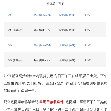
物流資訊簡表
宅配
預付 (刷卡/ATM)
宅配到府 (免運)
1~2天
宅配 (貨到付款)
到付 (貨運代收)
宅配到府 (免運)
1~2天
自取
預付 (刷卡/ATM)
超商取貨 (免運)
2~3天
自取 (取貨付款)
到付 (超商付款)
超商取貨 (免運)
2~3天
註:直營官網黃金棒皆為現貨供應,每日下午三點結單,當日出貨
。
下午
三點後的訂單, 次日出貨
。
產品附發票, 保固貼 (請貼在說明書頁尾
保固頁面), 保固一年。
配合宅配業者作業時間,
星期日無收送件
. 宅配週一至週五下午三點前
下單可於隔日送達,六日下單,則於下週一二可送達.超商店到店則不受