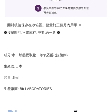
※開封後請保存在冰箱裡。儘量於三個月內用畢 ※
※接單即訂,不備庫存, 交期約一週 ※
成分:水，胎盤提取物，苯氧乙醇 (抗菌劑)
生產國:日本
容量 :5ml
生產廠商: Bb LABORATORIES