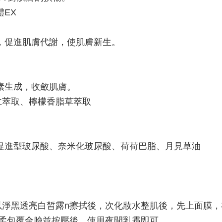
EX
，促進肌膚代謝，使肌膚新生。
素生成，收斂肌膚。
仁萃取、檸檬香脂草萃取
促進型玻尿酸、奈米化玻尿酸、荷荷巴脂、月見草油
先以淨黑透亮白皙露n擦拭後，次化妝水整肌後，先上面膜
輕柔包覆全臉並按壓後，使用夜間乳霜即可。