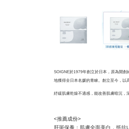
SOIGNE
於
1979
年創立於日本，原為開創
地獲得全日本名媛的青睞。創立至今，以
紓緩肌膚乾燥不適感，能改善肌膚暗沉，
<推薦成份>
肝斑保養：肌膚全面美白，抵抗