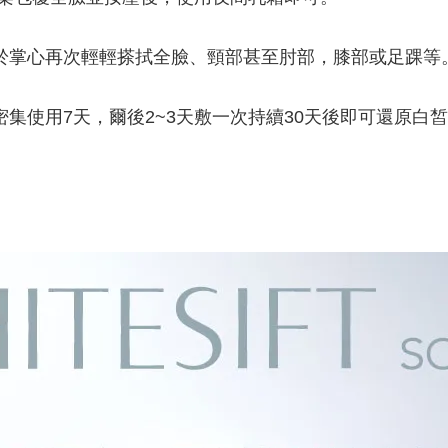
於掌心再次輕輕搽拭全臉、頸部甚至肘部，膝部或足踝等
集使用7天，爾後2~3天敷一次持續30天後即可還原白