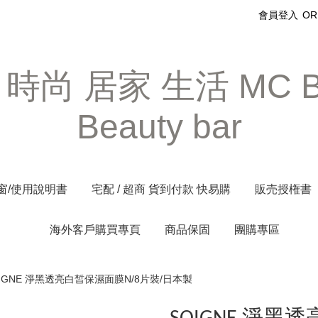
會員登入
OR
尚 居家 生活 MC Bi
Beauty bar
窗/使用說明書
宅配 / 超商 貨到付款 快易購
販売授権書
海外客戶購買專頁
商品保固
團購專區
IGNE 淨黑透亮白皙保濕面膜N/8片裝/日本製