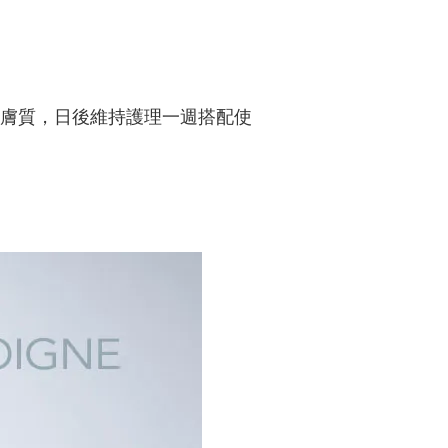
。
皙膚質，日後維持護理一週搭配使