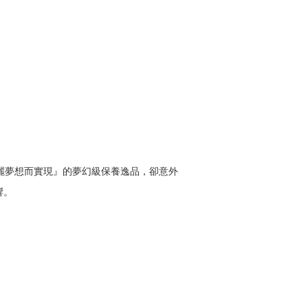
麗夢想而實現』的夢幻級保養逸品，卻意外
響。