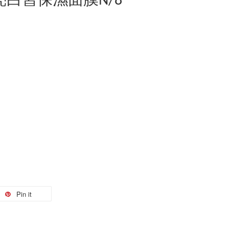
透亮白皙保濕面膜N/8
Pin it